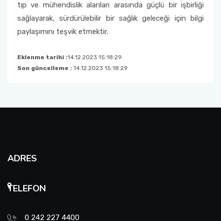
tıp ve mühendislik alanları arasında güçlü bir işbirliği
sağlayarak, sürdürülebilir bir sağlık geleceği için bilgi
paylaşımını teşvik etmektir.
Eklenme tarihi :
14.12.2023 15:18:29
Son güncelleme :
14.12.2023 15:18:29
ADRES
TELEFON
0 242 227 4400