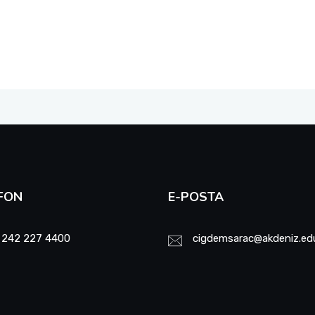
FON
E-POSTA
 242 227 4400
cigdemsarac@akdeniz.edu