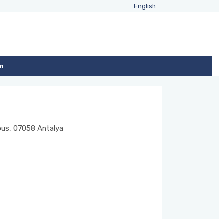
English
im
mpus, 07058 Antalya