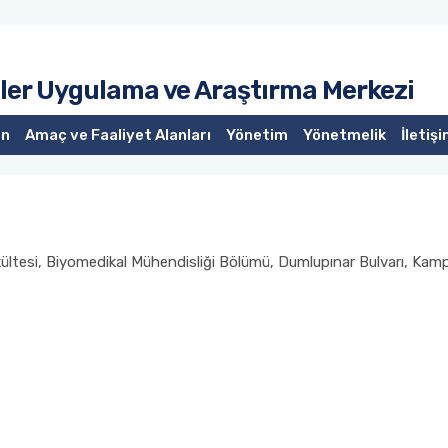
iler Uygulama ve Araştırma Merkezi
on
Amaç ve Faaliyet Alanları
Yönetim
Yönetmelik
İletiş
kültesi, Biyomedikal Mühendisliği Bölümü, Dumlupınar Bulvarı, Ka