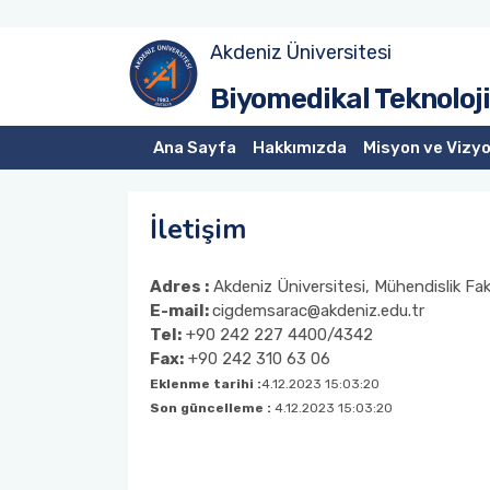
Akdeniz Üniversitesi
Biyomedikal Teknoloj
Ana Sayfa
Hakkımızda
Misyon ve Vizy
İletişim
Adres :
Akdeniz Üniversitesi, Mühendislik Fa
E-mail:
cigdemsarac@akdeniz.edu.tr
Tel:
+90 242 227 4400/4342
Fax:
+90 242 310 63 06
Eklenme tarihi :
4.12.2023 15:03:20
Son güncelleme :
4.12.2023 15:03:20